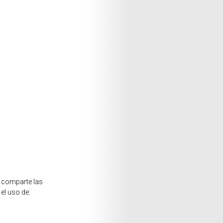
, comparte las
el uso de: