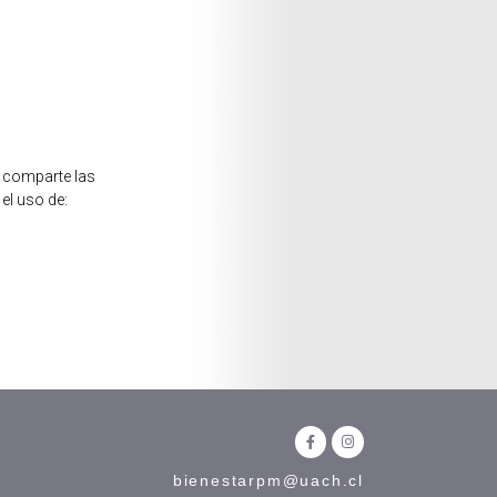
, comparte las
el uso de:
bienestarpm@uach.cl