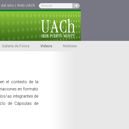
el sitio |
Web UACh
Galería de Fotos
Videos
Noticias
en el contexto de la
rmaciones en formato
los/as integrantes de
iclo de Cápsulas de